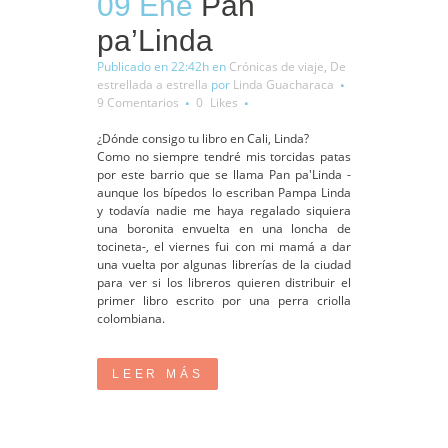
09 Ene
Pan
pa’Linda
Publicado en 22:42h
en
Crónicas de viaje
,
De
estrellada a estrella
por
Linda Guacharaca
9 Comentarios
0
Likes
¿Dónde consigo tu libro en Cali, Linda?
Como no siempre tendré mis torcidas patas
por este barrio que se llama Pan pa'Linda -
aunque los bípedos lo escriban Pampa Linda
y todavía nadie me haya regalado siquiera
una boronita envuelta en una loncha de
tocineta-, el viernes fui con mi mamá a dar
una vuelta por algunas librerías de la ciudad
para ver si los libreros quieren distribuir el
primer libro escrito por una perra criolla
colombiana.
LEER MÁS