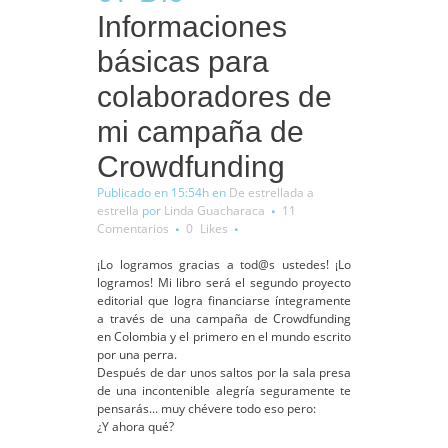
Informaciones
básicas para
colaboradores de
mi campaña de
Crowdfunding
Publicado en 15:54h
en
De estrellada a
estrella
por
Linda Guacharaca
11
Comentarios
0
Likes
¡Lo logramos gracias a tod@s ustedes! ¡Lo
logramos! Mi libro será el segundo proyecto
editorial que logra financiarse íntegramente
a través de una campaña de Crowdfunding
en Colombia y el primero en el mundo escrito
por una perra.
Después de dar unos saltos por la sala presa
de una incontenible alegría seguramente te
pensarás... muy chévere todo eso pero:
¿Y ahora qué?