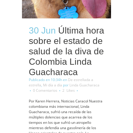
30 Jun
Última hora
sobre el estado de
salud de la diva de
Colombia Linda
Guacharaca
Publicado en 10:34h
en
De estrellada a
estrella
,
Mi día a día
por
Linda Guacharaca
0 Comentarios
2
Likes
Por Karen Herrera, Noticias Caracol Nuestra
colombiana más internacional, Linda
Guacharaca, sufrió una recaída de las
múltiples dolencias que acarrea de los
tiempos en los que sufrió un atropello
mientras defendía una gasolinería de los