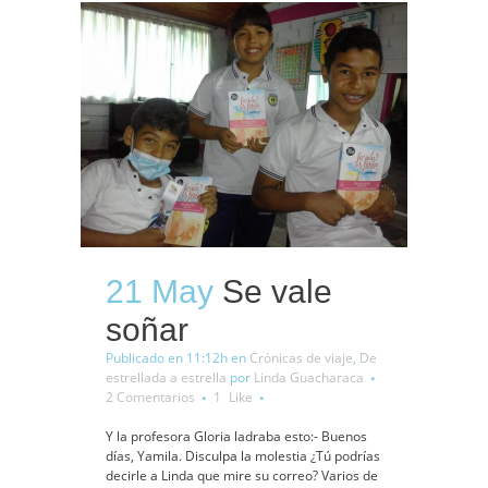
21 May
Se vale
soñar
Publicado en 11:12h
en
Crónicas de viaje
,
De
estrellada a estrella
por
Linda Guacharaca
2 Comentarios
1
Like
Y la profesora Gloria ladraba esto:- Buenos
días, Yamila. Disculpa la molestia ¿Tú podrías
decirle a Linda que mire su correo? Varios de