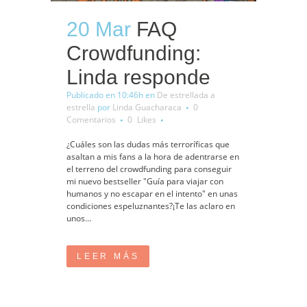
20 Mar
FAQ
Crowdfunding:
Linda responde
Publicado en 10:46h
en
De estrellada a
estrella
por
Linda Guacharaca
0
Comentarios
0
Likes
¿Cuáles son las dudas más terroríficas que
asaltan a mis fans a la hora de adentrarse en
el terreno del crowdfunding para conseguir
mi nuevo bestseller "Guía para viajar con
humanos y no escapar en el intento" en unas
condiciones espeluznantes?¡Te las aclaro en
unos...
LEER MÁS