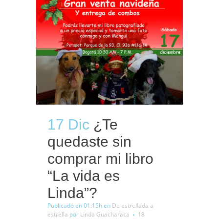
17 Dic
¿Te
quedaste sin
comprar mi libro
“La vida es
Linda”?
Publicado en 01:15h
en
De estrellada a
estrella
por
Linda Guacharaca
18