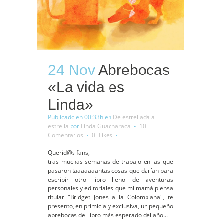
24 Nov
Abrebocas
«La vida es
Linda»
Publicado en 00:33h
en
De estrellada a
estrella
por
Linda Guacharaca
10
Comentarios
0
Likes
Querid@s fans,
tras muchas semanas de trabajo en las que
pasaron taaaaaaantas cosas que darían para
escribir otro libro lleno de aventuras
personales y editoriales que mi mamá piensa
titular "Bridget Jones a la Colombiana", te
presento, en primicia y exclusiva, un pequeño
abrebocas del libro más esperado del año...