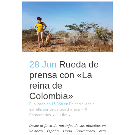
28 Jun
Rueda de
prensa con «La
reina de
Colombia»
Publicado en 15:36h
en
De estrellada a
estrella
por
Linda Guacharaca
0
Comentarios
1
Like
Desde la finca de naranjas de sus abuelitos en
Valencia, España, Linda Guacharaca, esta