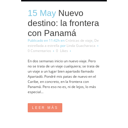
15 May
Nuevo
destino: la frontera
con Panamá
Publicado en 11:42h
en
Crónicas de viaje
,
De
estrellada a estrella
por
Linda Guacharaca
0 Comentarios
0
Likes
En dos semanas inicio un nuevo viaje. Pero
no se trata de un viaje cualquiera; se trata de
un viaje a un lugar bien apartado llamado
Apartadó. Pondré mis patas de nuevo en el
Caribe, en concreto, en la frontera con
Panamá. Pero eso no es, ni de lejos, lo más
especial...
LEER MÁS