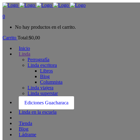
0
No hay productos en el carrito.
Carrito
Total:
$
0,00
Inicio
Linda
Perrografía
Linda escritora
Libros
Blog
Columnista
Linda viajera
Linda superstar
Ediciones Guacharaca
Linda en la escuela
Tienda
Blog
Ládrame