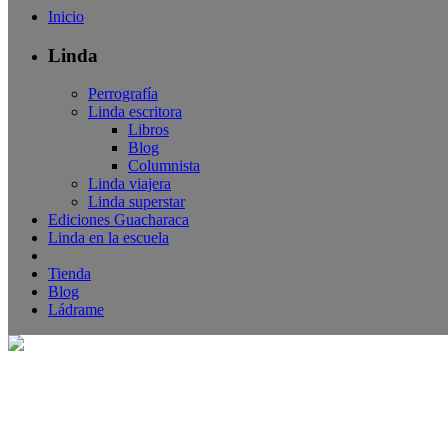
Inicio
Linda
Perrografía
Linda escritora
Libros
Blog
Columnista
Linda viajera
Linda superstar
Ediciones Guacharaca
Linda en la escuela
Tienda
Blog
Ládrame