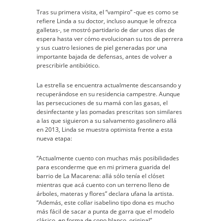
Tras su primera visita, el “vampiro” -que es como se
refiere Linda a su doctor, incluso aunque le ofrezca
galletas-, se mostró partidario de dar unos días de
espera hasta ver cómo evolucionan su tos de perrera
y sus cuatro lesiones de piel generadas por una
importante bajada de defensas, antes de volver a
prescribirle antibiótico.
La estrella se encuentra actualmente descansando y
recuperándose en su residencia campestre. Aunque
las persecuciones de su mamá con las gasas, el
desinfectante y las pomadas prescritas son similares
a las que siguieron a su salvamento gasolinero allá
en 2013, Linda se muestra optimista frente a esta
nueva etapa:
“Actualmente cuento con muchas más posibilidades
para esconderme que en mi primera guarida del
barrio de La Macarena: allá sólo tenía el clóset
mientras que acá cuento con un terreno lleno de
árboles, materas y flores” declara ufana la artista.
“Además, este collar isabelino tipo dona es mucho
más fácil de sacar a punta de garra que el modelo
clásico, en forma de cono blanco, original”.