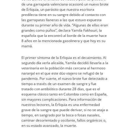
de una garrapata valenciana ocasionó un nuevo brote
de Erliquia, un parásito que nuestra escritora
predilecta tiene en su sangre debido al contacto con
las garrapatas llaneras a las que estuvo expuesta
durante su primer año de vida. “Algunas de ellas eran
grandes como puños”, declara Yamila Fakhouri, la
española que la encontró al borde de la muerte hace
8 años en la mencionada gasolinera y que hoy es su
mamá.
El primer síntoma de la Erliquia es el decaimiento. Al
segundo día verla alicaída, Yamila decidió llevarla a la
veterinaria en la población más cercana al hermoso
naranjal en el que este dúo viajero se refugió de la
pandemia. Por suerte, el nuevo brote fue detectado a
tiempo a través de un examen de sangre y fue
tratado con antibiótico durante 28 días, que es el
esquema clásico tanto en Colombia como en España,
sin mayores complicaciones. Para información de
nuestros lectores, la Erliquia es una enfermedad
grave de la sangre que puede derivar, si no se ataja a
tiempo, en sangrado por la boca o fosas nasales,
caminar desorientado y oscilante, fallos orgánicos o,
en su estado avanzado, la muerte.