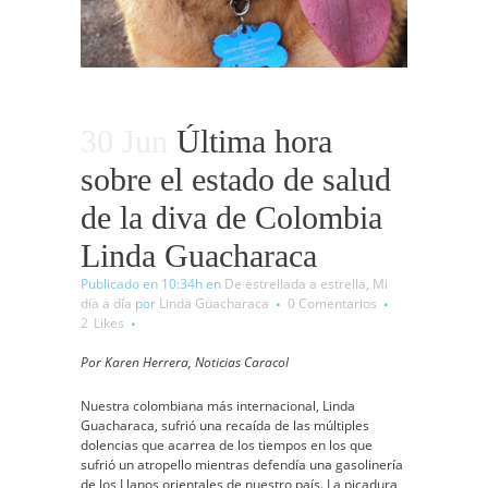
30 Jun
Última hora
sobre el estado de salud
de la diva de Colombia
Linda Guacharaca
Publicado en 10:34h
en
De estrellada a estrella
,
Mi
día a día
por
Linda Guacharaca
0 Comentarios
2
Likes
Por Karen Herrera, Noticias Caracol
Nuestra colombiana más internacional, Linda
Guacharaca, sufrió una recaída de las múltiples
dolencias que acarrea de los tiempos en los que
sufrió un atropello mientras defendía una gasolinería
de los Llanos orientales de nuestro país. La picadura