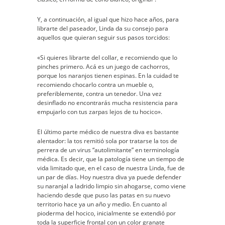
Y, a continuación, al igual que hizo hace años, para
librarte del paseador, Linda da su consejo para
aquellos que quieran seguir sus pasos torcidos:
«Si quieres librarte del collar, e recomiendo que lo
pinches primero. Acá es un juego de cachorros,
porque los naranjos tienen espinas. En la cuidad te
recomiendo chocarlo contra un mueble o,
preferiblemente, contra un tenedor. Una vez
desinflado no encontrarás mucha resistencia para
empujarlo con tus zarpas lejos de tu hocico».
El último parte médico de nuestra diva es bastante
alentador: la tos remitió sola por tratarse la tos de
perrera de un virus “autolimitante” en terminología
médica. Es decir, que la patología tiene un tiempo de
vida limitado que, en el caso de nuestra Linda, fue de
un par de días. Hoy nuestra diva ya puede defender
su naranjal a ladrido limpio sin ahogarse, como viene
haciendo desde que puso las patas en su nuevo
territorio hace ya un año y medio. En cuanto al
pioderma del hocico, inicialmente se extendió por
toda la superficie frontal con un color granate