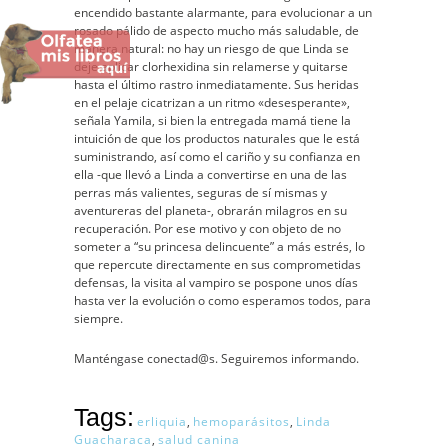
encendido bastante alarmante, para evolucionar a un
rosado pálido de aspecto mucho más saludable, de
manera natural: no hay un riesgo de que Linda se
deje aplicar clorhexidina sin relamerse y quitarse
hasta el último rastro inmediatamente. Sus heridas
en el pelaje cicatrizan a un ritmo «desesperante»,
señala Yamila, si bien la entregada mamá tiene la
intuición de que los productos naturales que le está
suministrando, así como el cariño y su confianza en
ella -que llevó a Linda a convertirse en una de las
perras más valientes, seguras de sí mismas y
aventureras del planeta-, obrarán milagros en su
recuperación. Por ese motivo y con objeto de no
someter a “su princesa delincuente” a más estrés, lo
que repercute directamente en sus comprometidas
defensas, la visita al vampiro se pospone unos días
hasta ver la evolución o como esperamos todos, para
siempre.
Manténgase conectad@s. Seguiremos informando.
Tags:
erliquia
,
hemoparásitos
,
Linda
Guacharaca
,
salud canina