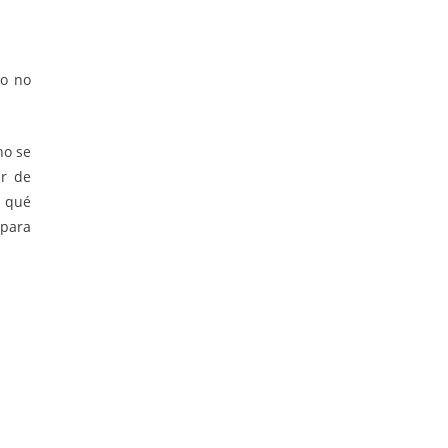
ro no
no se
ar de
r qué
 para