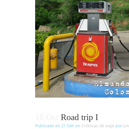
18 Oct
Road trip I
Publicado en 21:54h
en
Crónicas de viaje
por
Li