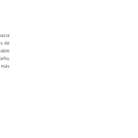
hacia
es de
dable
teño,
y más