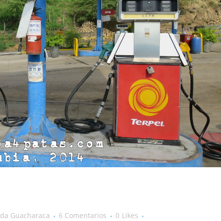
nda Guacharaca
6 Comentarios
0
Likes