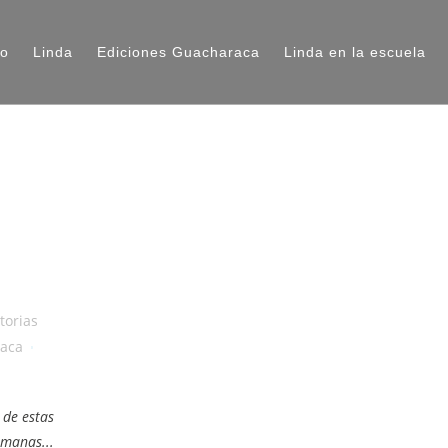
io
Linda
Ediciones Guacharaca
Linda en la escuela
torias
raca
 de estas
manas...