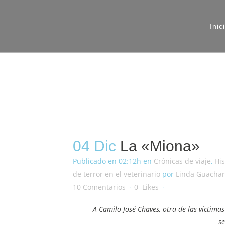
Inic
04 Dic
La «Miona»
Publicado en 02:12h
en
Crónicas de viaje
,
His
de terror en el veterinario
por
Linda Guacha
10 Comentarios
0
Likes
A Camilo José Chaves, otra de las víctimas
se