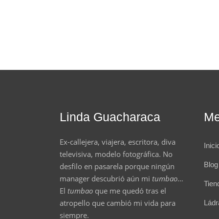
Linda Guacharaca
M
Ex-callejera, viajera, escritora, diva
Inici
televisiva, modelo fotográfica. No
Blog
desfilo en pasarela porque ningún
manager descubrió aún mi
tumbao
…
Tien
El
tumbao
que me quedó tras el
atropello que cambió mi vida para
Lád
siempre.