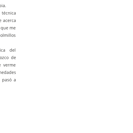
ia.
 técnica
e acerca
s que me
lmillos
ica del
nozco de
e verme
rmedades
, pasó a