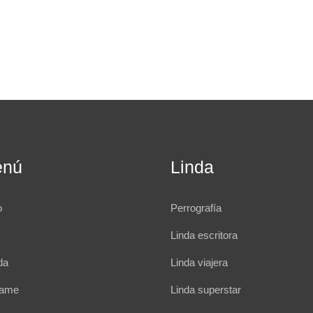
enú
Linda
o
Perrografía
Linda escritora
da
Linda viajera
rame
Linda superstar