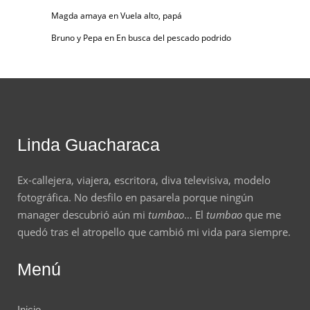
Magda amaya
en
Vuela alto, papá
Bruno y Pepa
en
En busca del pescado podrido
Linda Guacharaca
Ex-callejera, viajera, escritora, diva televisiva, modelo
fotográfica. No desfilo en pasarela porque ningún
manager descubrió aún mi
tumbao
… El
tumbao
que me
quedó tras el atropello que cambió mi vida para siempre.
Menú
Inicio