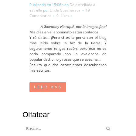
Publicado en 15:06h
en
De estrellada a
estrella
por
Linda Guacharaca
19
Comentarios
0
Likes
A Giovanny Hincapié, por la imagen final
Mis días en el anonimato están contados.
Y tú dirás… ¡Pero si es la perra con el blog
más leído sobre la faz de la tierra! Y
seguramente tengas razón, pero eso no es
nada comparado con la avalancha de
popularidad, vino y rosas que se avecina….
Resulta que dos cazatalentos descubrieron
mis escritos.
LEER MÁS
Olfatear