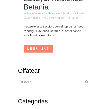
Betania
Publicado en 21:23h
en
Pet friendly
por
Linda
Guacharaca
0 Comentarios
3
Likes
Inauguro esta sección, con el top de los “pet
friendly”: Hacienda Betania, el hotel donde
escribí mi primer libro.
LEER MÁS
Olfatear
Categorías