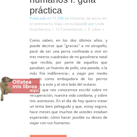
práctica
Publicado en 11:29h
en
Historias de terror en
el veterinario
,
Viaja con tu bíped@
por
Linda
Guacharaca
12 Comentarios
0
Likes
Como saben, en los dos últimos años, y
puede decirse que "gracias" a mi atropello,
pasé de ser una perra confinada a vivir en
tres metros cuadrados de mi gasolinera natal
-que recibía, por parte de aquellos que
pasaban, un huesito de pollo, una patada, o la
más fría indiferencia-; a viajar por medio
mundo como embajadora de los perros
criollos a este y al otro lado del océano.
Desde que nos conocemos escribí sobre mi
recuperación, nuestra vida cotidiana, y sobre
mis aventuras. En el día de hoy quiero tratar
un tema bien peliagudo y que, estoy segura,
hace meses que muchos de ustedes estaban
esperando: cómo hacer posible su deseo de
viajar con sus humanos.