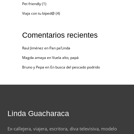
Pet friendly
(1)
Viaja con tu bíped@
(4)
Comentarios recientes
Raul Jiménez
en
Pan pa’Linda
Magda amaya
en
Vuela alto, papá
Bruno y Pepa
en
En busca del pescado podrido
Linda Guacharaca
Ex-callejera, viajera, escritora, diva televisiva, modelo