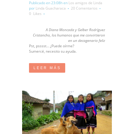
Publicado en 23:08h
en
Los amigos de Linda
por
Linda Guacharaca
20 Comentarios
0
Likes
A Diana Moncada y Gelber Rodríguez
Cristancho, los humanos que me convirtieron
en un decagenario feliz
Pst, psssst… ¿Puede oírme?
Sumercé, necesito su ayuda.
LEER MÁS