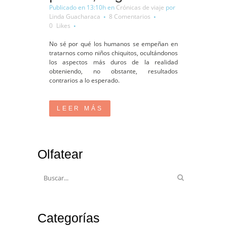
Publicado en 13:10h
en
Crónicas de viaje
por
Linda Guacharaca
8 Comentarios
0
Likes
No sé por qué los humanos se empeñan en
tratarnos como niños chiquitos, ocultándonos
los aspectos más duros de la realidad
obteniendo, no obstante, resultados
contrarios a lo esperado.
LEER MÁS
Olfatear
Categorías