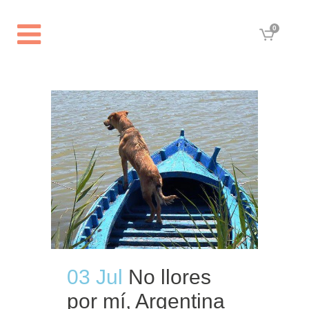
0
03 Jul
No llores
por mí, Argentina