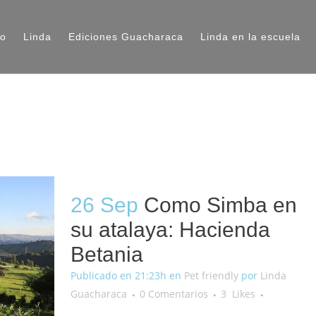
io
Linda
Ediciones Guacharaca
Linda en la escuela
26 Sep
Como Simba en
su atalaya: Hacienda
Betania
Publicado en 21:23h
en
Pet friendly
por
Linda
Guacharaca
0 Comentarios
3
Likes