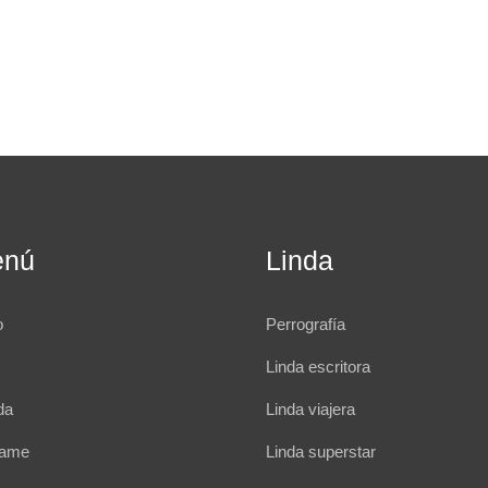
enú
Linda
o
Perrografía
Linda escritora
da
Linda viajera
rame
Linda superstar