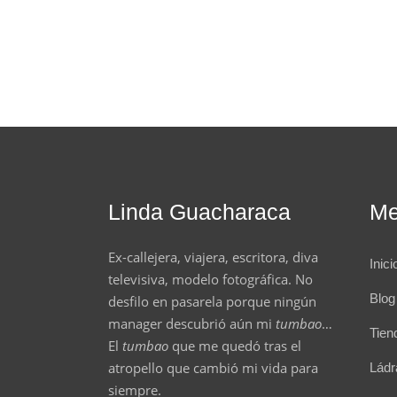
Linda Guacharaca
M
Ex-callejera, viajera, escritora, diva
Inici
televisiva, modelo fotográfica. No
Blog
desfilo en pasarela porque ningún
manager descubrió aún mi
tumbao
…
Tien
El
tumbao
que me quedó tras el
atropello que cambió mi vida para
Lád
siempre.