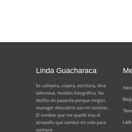
Linda Guacharaca
M
Ex-callejera, viajera, escritora, diva
Inici
televisiva, modelo fotográfica. No
Blog
desfilo en pasarela porque ningún
manager descubrió aún mi
tumbao
…
Tien
El
tumbao
que me quedó tras el
atropello que cambió mi vida para
Lád
siempre.