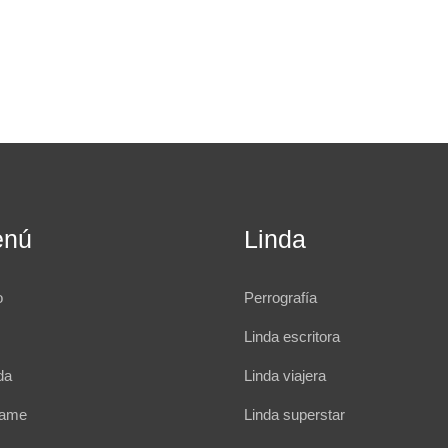
enú
Linda
o
Perrografía
Linda escritora
da
Linda viajera
rame
Linda superstar