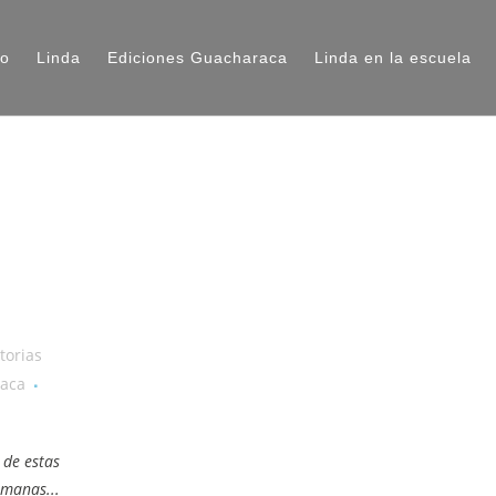
io
Linda
Ediciones Guacharaca
Linda en la escuela
torias
raca
 de estas
manas...