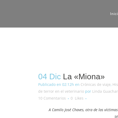
Inic
04 Dic
La «Miona»
Publicado en 02:12h
en
Crónicas de viaje
,
His
de terror en el veterinario
por
Linda Guacha
10 Comentarios
0
Likes
A Camilo José Chaves, otra de las víctimas
se