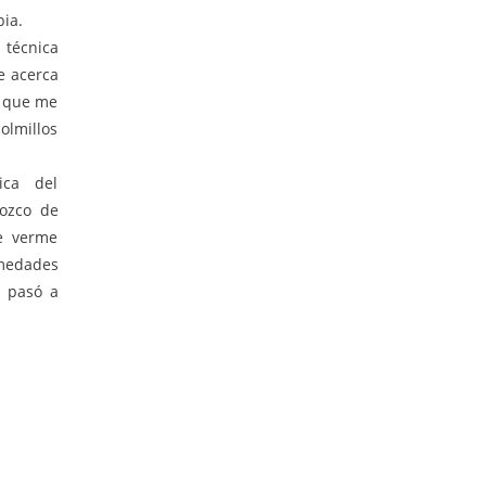
ia.
 técnica
e acerca
s que me
lmillos
ica del
nozco de
e verme
rmedades
, pasó a