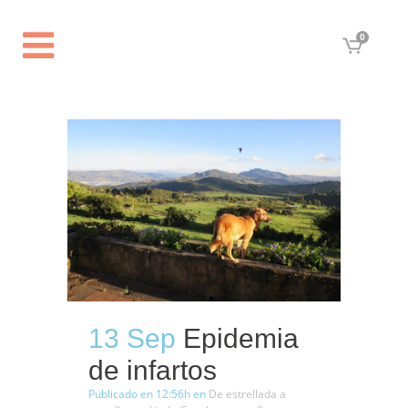
0
13 Sep
Epidemia
de infartos
Publicado en 12:56h
en
De estrellada a