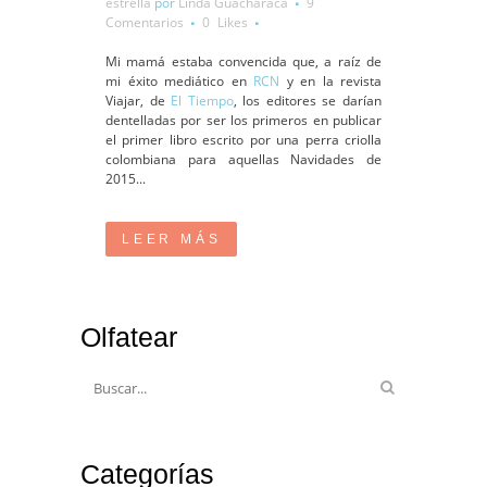
estrella
por
Linda Guacharaca
9
Comentarios
0
Likes
Mi mamá estaba convencida que, a raíz de
mi éxito mediático en
RCN
y en la revista
Viajar, de
El Tiempo
, los editores se darían
dentelladas por ser los primeros en publicar
el primer libro escrito por una perra criolla
colombiana para aquellas Navidades de
2015...
LEER MÁS
Olfatear
Categorías