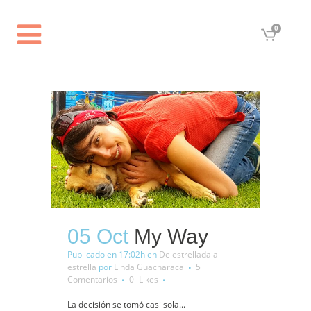
0
05 Oct
My Way
Publicado en 17:02h
en
De estrellada a
estrella
por
Linda Guacharaca
5
Comentarios
0
Likes
La decisión se tomó casi sola...