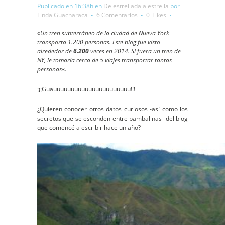
Publicado en 16:38h
en
De estrellada a estrella
por
Linda Guacharaca
6 Comentarios
0
Likes
«
Un tren subterráneo de la ciudad de Nueva York
transporta 1.200 personas. Este blog fue visto
alrededor de
6.200
veces en 2014. Si fuera un tren de
NY, le tomaría cerca de 5 viajes transportar tantas
personas
«.
¡¡¡Guauuuuuuuuuuuuuuuuuuuuuu!!!
¿Quieren conocer otros datos curiosos -así como los
secretos que se esconden entre bambalinas- del blog
que comencé a escribir hace un año?