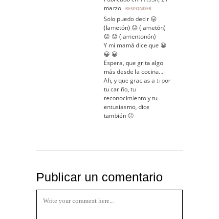
marzo
RESPONDER
Solo puedo decir 😛
(lametón) 😛 (lametón)
😛 😛 (lamentonón)
Y mi mamá dice que 😀
😀 😀
Espera, que grita algo
más desde la cocina…
Ah, y que gracias a ti por
tu cariño, tu
reconocimiento y tu
entusiasmo, dice
también 🙂
Publicar un comentario