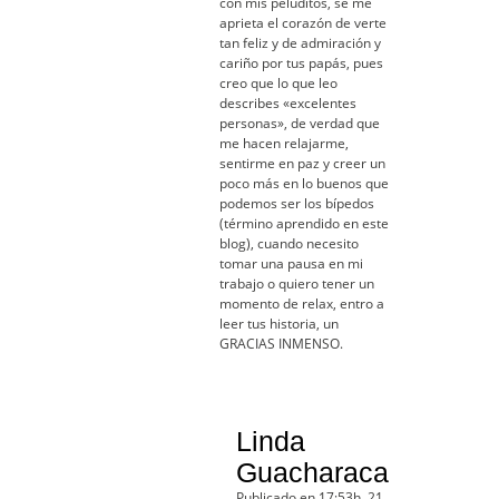
con mis peluditos, se me
aprieta el corazón de verte
tan feliz y de admiración y
cariño por tus papás, pues
creo que lo que leo
describes «excelentes
personas», de verdad que
me hacen relajarme,
sentirme en paz y creer un
poco más en lo buenos que
podemos ser los bípedos
(término aprendido en este
blog), cuando necesito
tomar una pausa en mi
trabajo o quiero tener un
momento de relax, entro a
leer tus historia, un
GRACIAS INMENSO.
Linda
Guacharaca
Publicado en 17:53h, 21