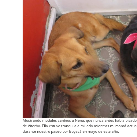
Mostrando modales caninos a Nena, que nunca antes había pisado u
de Viterbo. Ella estuvo tranquila a mi lado mientras mi mamá act
durante nuestro paseo por Boyacá en mayo de este año.