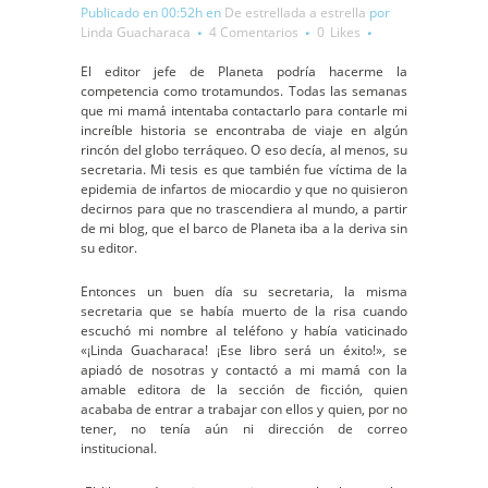
Publicado en 00:52h
en
De estrellada a estrella
por
Linda Guacharaca
4 Comentarios
0
Likes
El editor jefe de Planeta podría hacerme la
competencia como trotamundos. Todas las semanas
que mi mamá intentaba contactarlo para contarle mi
increíble historia se encontraba de viaje en algún
rincón del globo terráqueo. O eso decía, al menos, su
secretaria. Mi tesis es que también fue víctima de la
epidemia de infartos de miocardio y que no quisieron
decirnos para que no trascendiera al mundo, a partir
de mi blog, que el barco de Planeta iba a la deriva sin
su editor.
Entonces un buen día su secretaria, la misma
secretaria que se había muerto de la risa cuando
escuchó mi nombre al teléfono y había vaticinado
«¡Linda Guacharaca! ¡Ese libro será un éxito!», se
apiadó de nosotras y contactó a mi mamá con la
amable editora de la sección de ficción, quien
acababa de entrar a trabajar con ellos y quien, por no
tener, no tenía aún ni dirección de correo
institucional.