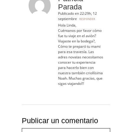
Parada
Publicado en 22:29h, 12
septiembre
RESPONDER
Hola Linda,
Cuéntanos por favor cómo
fue tu viaje en el avión?
Viajaste en la bodega?,
Cómo te preparó tu mami
para esa travesía. Las
adres novatas necesitamos
conocer tu experiencia
para hacerlo bien con
nuestra también criollísima
Noah. Muchas gracias, que
sigas viajando!!!
Publicar un comentario