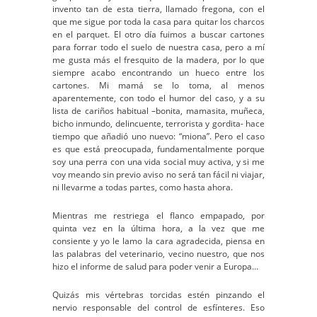
invento tan de esta tierra, llamado fregona, con el
que me sigue por toda la casa para quitar los charcos
en el parquet. El otro día fuimos a buscar cartones
para forrar todo el suelo de nuestra casa, pero a mí
me gusta más el fresquito de la madera, por lo que
siempre acabo encontrando un hueco entre los
cartones. Mi mamá se lo toma, al menos
aparentemente, con todo el humor del caso, y a su
lista de cariños habitual –bonita, mamasita, muñeca,
bicho inmundo, delincuente, terrorista y gordita- hace
tiempo que añadió uno nuevo: “miona”. Pero el caso
es que está preocupada, fundamentalmente porque
soy una perra con una vida social muy activa, y si me
voy meando sin previo aviso no será tan fácil ni viajar,
ni llevarme a todas partes, como hasta ahora.
Mientras me restriega el flanco empapado, por
quinta vez en la última hora, a la vez que me
consiente y yo le lamo la cara agradecida, piensa en
las palabras del veterinario, vecino nuestro, que nos
hizo el informe de salud para poder venir a Europa…
Quizás mis vértebras torcidas estén pinzando el
nervio responsable del control de esfínteres. Eso