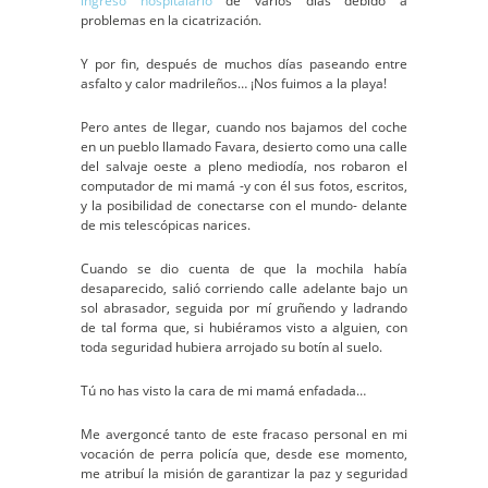
ingreso hospitalario
de varios días debido a
problemas en la cicatrización.
Y por fin, después de muchos días paseando entre
asfalto y calor madrileños… ¡Nos fuimos a la playa!
Pero antes de llegar, cuando nos bajamos del coche
en un pueblo llamado Favara, desierto como una calle
del salvaje oeste a pleno mediodía, nos robaron el
computador de mi mamá -y con él sus fotos, escritos,
y la posibilidad de conectarse con el mundo- delante
de mis telescópicas narices.
Cuando se dio cuenta de que la mochila había
desaparecido, salió corriendo calle adelante bajo un
sol abrasador, seguida por mí gruñendo y ladrando
de tal forma que, si hubiéramos visto a alguien, con
toda seguridad hubiera arrojado su botín al suelo.
Tú no has visto la cara de mi mamá enfadada…
Me avergoncé tanto de este fracaso personal en mi
vocación de perra policía que, desde ese momento,
me atribuí la misión de garantizar la paz y seguridad