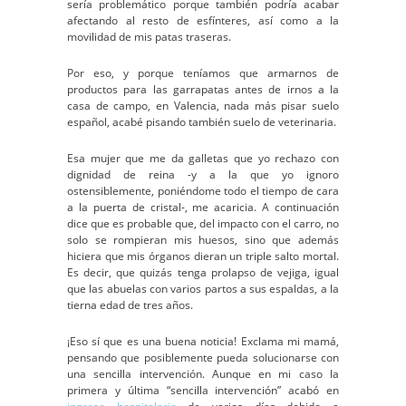
sería problemático porque también podría acabar
afectando al resto de esfínteres, así como a la
movilidad de mis patas traseras.
Por eso, y porque teníamos que armarnos de
productos para las garrapatas antes de irnos a la
casa de campo, en Valencia, nada más pisar suelo
español, acabé pisando también suelo de veterinaria.
Esa mujer que me da galletas que yo rechazo con
dignidad de reina -y a la que yo ignoro
ostensiblemente, poniéndome todo el tiempo de cara
a la puerta de cristal-, me acaricia. A continuación
dice que es probable que, del impacto con el carro, no
solo se rompieran mis huesos, sino que además
hiciera que mis órganos dieran un triple salto mortal.
Es decir, que quizás tenga prolapso de vejiga, igual
que las abuelas con varios partos a sus espaldas, a la
tierna edad de tres años.
¡Eso sí que es una buena noticia! Exclama mi mamá,
pensando que posiblemente pueda solucionarse con
una sencilla intervención. Aunque en mi caso la
primera y última “sencilla intervención” acabó en