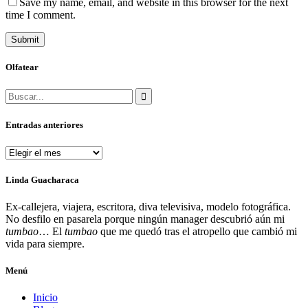
Save my name, email, and website in this browser for the next
time I comment.
Olfatear
Search
for:
Entradas anteriores
Entradas
anteriores
Linda Guacharaca
Ex-callejera, viajera, escritora, diva televisiva, modelo fotográfica.
No desfilo en pasarela porque ningún manager descubrió aún mi
tumbao
… El
tumbao
que me quedó tras el atropello que cambió mi
vida para siempre.
Menú
Inicio