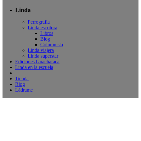
Linda
Perrografía
Linda escritora
Libros
Blog
Columnista
Linda viajera
Linda superstar
Ediciones Guacharaca
Linda en la escuela
Tienda
Blog
Ládrame