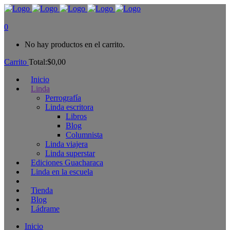
0
No hay productos en el carrito.
Carrito
Total:
$
0,00
Inicio
Linda
Perrografía
Linda escritora
Libros
Blog
Columnista
Linda viajera
Linda superstar
Ediciones Guacharaca
Linda en la escuela
Tienda
Blog
Ládrame
Inicio