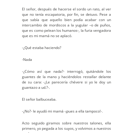
El señor, después de hacerse el sordo un rato, al ver
que no tenía escapatoria, por fin, se detuvo. Pese a
que sabía que aquello bien podía acabar con un
intercambio de mordiscos a la yugular –o de puños,
que es como pelean los humanos-, la furia vengadora
que es mi mamá no se aplacó.
-¿Qué estaba haciendo?
-Nada
-¿Cómo así que nada?- interrogó, quitándole los
guantes de la mano y haciéndolos restallar delante
de su cara: -¿Le parecería chévere si yo le doy un
guantazo a ud.?-.
El señor balbuceaba.
-¿No?- le ayudó mi mamá -¡pues a ella tampoco!-.
Acto seguido giramos sobre nuestros talones, ella
primero, yo pegada a los suyos, y volvimos a nuestros