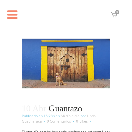
0
10 Abr
Guantazo
Publicado en 15:28h
en
Mi día a día
por
Linda
Guacharaca
0 Comentarios
0
Likes
El otro día estaba haciendo vueltas con mi mamá por