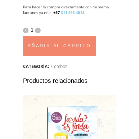
original
actual
Para hacer la compra directamente con mi mamá
ládranos ya en el
+57
311 265 4014.
era:
es:
Combo
$92.000,00.
$75.000,
Lindiana
AÑADIR AL CARRITO
Jones
quantity
CATEGORÍA:
Combos
Productos relacionados