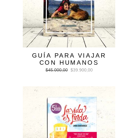
GUÍA PARA VIAJAR
CON HUMANOS
El
El
$
45.000,00
$
39.900,00
precio
precio
original
actual
era:
es:
$45.000,00.
$39.900,00.