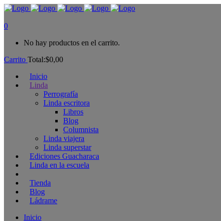
0
No hay productos en el carrito.
Carrito
Total:
$
0,00
Inicio
Linda
Perrografía
Linda escritora
Libros
Blog
Columnista
Linda viajera
Linda superstar
Ediciones Guacharaca
Linda en la escuela
Tienda
Blog
Ládrame
Inicio