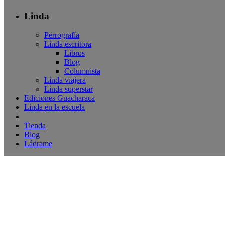
Linda
Perrografía
Linda escritora
Libros
Blog
Columnista
Linda viajera
Linda superstar
Ediciones Guacharaca
Linda en la escuela
Tienda
Blog
Ládrame